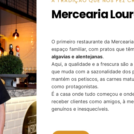
A TRADIÇÃO QUE NOS FEZ C
Mercearia Lou
O primeiro restaurante da Mercearia
espaço familiar, com pratos que tê
algavias e alentejanas
.
Aqui, a qualidade e a frescura são 
que muda com a sazonalidade dos 
mantém os petiscos, as carnes matu
como protagonistas.
É a casa onde tudo começou e ond
receber clientes como amigos, à m
genuínos e inesquecíveis.