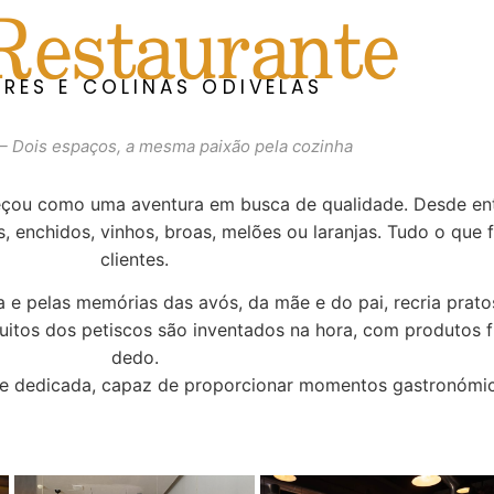
estaurante
RES E COLINAS ODIVELAS
– Dois espaços, a mesma paixão pela cozinha
eçou como uma aventura em busca de qualidade. Desde ent
, enchidos, vinhos, broas, melões ou laranjas. Tudo o que
clientes.
ia e pelas memórias das avós, da mãe e do pai, recria prat
tos dos petiscos são inventados na hora, com produtos fr
dedo.
al e dedicada, capaz de proporcionar momentos gastronómi