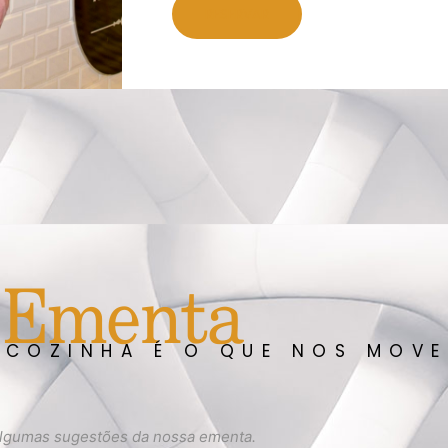
RESERVAR
Ementa
 COZINHA É O QUE NOS MOVE
lgumas sugestões da nossa ementa.