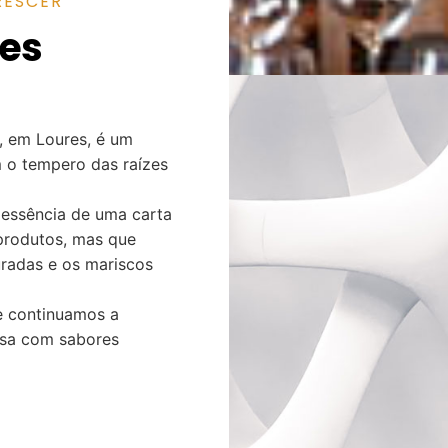
RESCER
res
, em Loures, é um
m o tempero das raízes
a essência de uma carta
produtos, mas que
radas e os mariscos
e continuamos a
esa com sabores